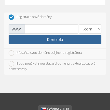
Registrace nové domény
www.
Kontrola
Přesuňte svou doménu od jiného registrátora
Budu používat svou stávající doménu a aktualizovat své
nameservery
Čeština / THB