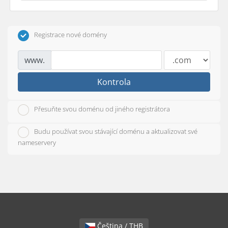
Registrace nové domény
www.
Kontrola
Přesuňte svou doménu od jiného registrátora
Budu používat svou stávající doménu a aktualizovat své
nameservery
Čeština / THB