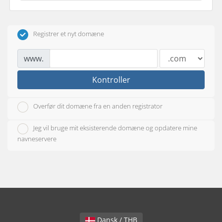
Registrer et nyt domæne
www.
Kontroller
Overfør dit domæne fra en anden registrator
Jeg vil bruge mit eksisterende domæne og opdatere mine
navneservere
Dansk / THB